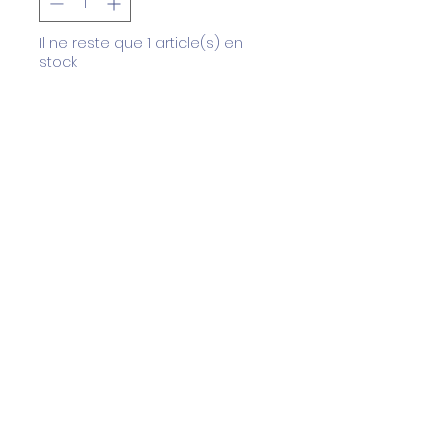
Il ne reste que 1 article(s) en
stock
Ajouter au panier
Commander et payer
8 Assiettes à dessert
polychrome, modèle "Urbini" de
la manufacture Bernardaud à
Limoges.
En parfait état.
- Diamètre 21.3 cm
✨️✨️✨️
• Les livraisons pour la France, la
Belgique, le Luxembourg, les Pays
CGV
Bas, l'Espagne, l'Allemagne, le
Portugal, l'Autriche et l'Italie sont