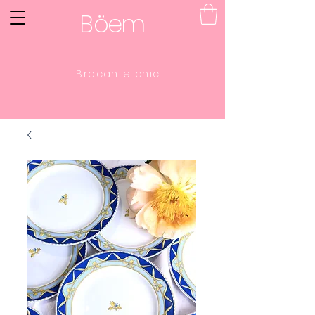
B
öe
m
Brocante chic